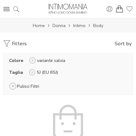
Home
Donna
Intimo
Body
Filters
Sort by
Colore
variante salvia
Taglia
5J (EU 85J)
Pulisci Filtri