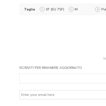
Taglia
3F (EU 75F)
M
Pul
N
ISCRIVITI PER RIMANERE AGGIORNATO