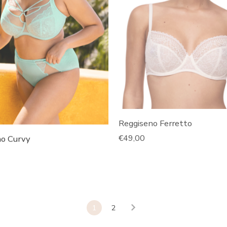
Reggiseno Ferretto
€
49,00
no Curvy
1
2