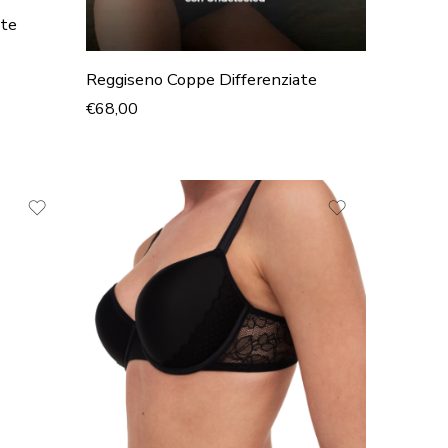
ate
Reggiseno Coppe Differenziate
€
68,00
NERO
TALCO