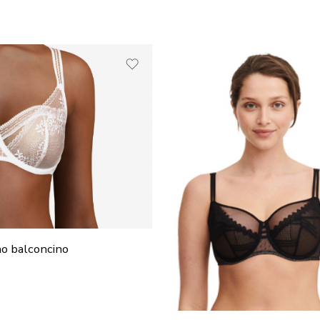
CO
o balconcino